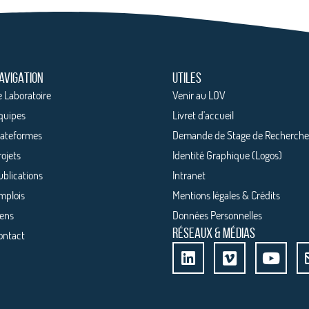
AVIGATION
UTILES
e Laboratoire
Venir au LOV
quipes
Livret d'accueil
lateformes
Demande de Stage de Recherch
rojets
Identité Graphique (Logos)
ublications
Intranet
mplois
Mentions légales & Crédits
iens
Données Personnelles
RÉSEAUX & MÉDIAS
ontact