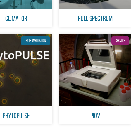
CLIMATOR
Full Spectrum
INSTRUMENTATION
SERVICE
PhytoPulse
PIQv